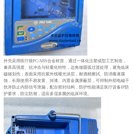
外壳采用医疗级PC/ABS合金材质，通过一体化注塑成型工艺制造，
兼具高强度、抗冲击与轻量化特性，边角做圆弧过渡处理，避免临床
磕碰划伤；表面采用抗紫外线哑光涂层，耐酒精擦拭、防消毒液腐
蚀，长期使用不易发黄、掉漆。内置金属屏蔽层，可抑制外部电磁干
扰并防止内部信号泄漏，配合密封结构，防护性能满足医疗设备IP防
护要求，防尘防潮，适应多湿多菌的临床环境。