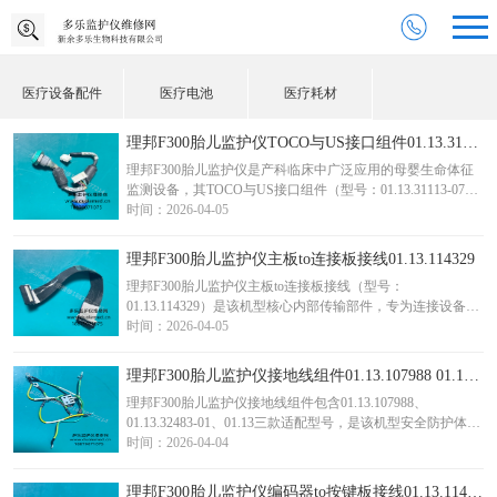
医疗设备配件
医疗电池
医疗耗材
理邦F300胎儿监护仪TOCO与US接口组件01.13.31113-07 01.13.107721-02 询价
理邦F300胎儿监护仪是产科临床中广泛应用的母婴生命体征
监测设备，其TOCO与US接口组件（型号：01.13.31113-07、
01.13.107721-02）是实现胎心与宫缩信号精准采集的核心硬件
时间：2026-04-05
模块，承担着探头与主机间信号传输、电气连接与机械固定
的关键作用。 该组件采用模块化设计，集成了胎儿心率超声
理邦F300胎儿监护仪主板to连接板接线01.13.114329
探头（US）接口与宫缩压力探头（T...
理邦F300胎儿监护仪主板to连接板接线（型号：
01.13.114329）是该机型核心内部传输部件，专为连接设备主
板与连接板设计，承担信号传输、供电保障及指令同步三大
时间：2026-04-05
核心使命，是保障F300胎儿监护仪稳定运行、精准输出监护
数据的关键配件，广泛应用于设备维修、保养及配件替换场
理邦F300胎儿监护仪接地线组件01.13.107988 01.13.32483-01 01.13 询价
景，适配医院妇产科、产房等临床高频使用环境。作为理邦
理邦F300胎儿监护仪接地线组件包含01.13.107988、
原厂标准规格配件，该接线严格匹配F...
01.13.32483-01、01.13三款适配型号，是该机型安全防护体系
的核心专用配件，专为设备接地防护设计，承担漏电导泄、
时间：2026-04-04
电磁干扰屏蔽、设备及人员安全保障的核心使命，是保障
F300胎儿监护仪符合医疗电气安全标准、稳定运行的关键部
理邦F300胎儿监护仪编码器to按键板接线01.13.114161-11