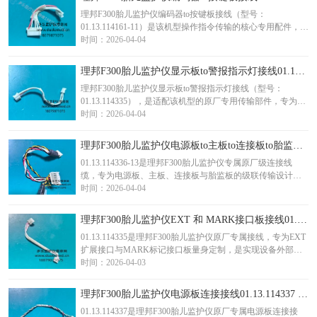
件，广泛应用于设备维修、配件替换及日常安全检测场景，
理邦F300胎儿监护仪编码器to按键板接线（型号：
适配医院妇产科...
01.13.114161-11）是该机型操作指令传输的核心专用配件，专
为连接设备编码器与按键板设计，承担操作指令传导、信号
时间：2026-04-04
反馈及稳定供电的核心功能，是保障监护仪操作响应灵敏、
参数调节精准的关键部件，广泛应用于设备维修、配件替换
理邦F300胎儿监护仪显示板to警报指示灯接线01.13.114335 询价
及日常保养场景，适配医院妇产科、产房等临床高频操作环
理邦F300胎儿监护仪显示板to警报指示灯接线（型号：
境。作为理邦原厂标准配件，该接线...
01.13.114335），是适配该机型的原厂专用传输部件，专为连
接显示板与警报指示灯设计，是保障设备报警功能与显示功
时间：2026-04-04
能协同运行的核心“神经脉络”，严格遵循医用设备线缆标准生
产，广泛应用于各级医院产科病房、产房及妇幼保健院，为
理邦F300胎儿监护仪电源板to主板to连接板to胎监板01.13.114336-13 询价
围产期母胎监护的精准性与安全性提供可靠传输支撑，是设
01.13.114336-13是理邦F300胎儿监护仪专属原厂级连接线
备日常维护、部件更换的核心适...
缆，专为电源板、主板、连接板与胎监板的级联传输设计，
是设备多模块协同运行的“核心传输枢纽”，承担着电能供给、
时间：2026-04-04
微弱生理信号传导、控制指令交互的复合职能，直接决定监
护数据的精准度与设备运行的稳定性，适配各级医院产科、
理邦F300胎儿监护仪EXT 和 MARK接口板接线01.13.114335 询价
妇幼保健院及基层医疗机构的F300机型维修、保养与配件替
01.13.114335是理邦F300胎儿监护仪原厂专属接线，专为EXT
换需求。该线缆采用定制...
扩展接口与MARK标记接口板量身定制，是实现设备外部拓
展、监护事件精准标记的核心连接部件，承担着外部设备信
时间：2026-04-03
号交互、操作指令传输的关键职能，直接保障临床监护操作
的便捷性与数据记录的准确性，适配各级医院产科、妇幼保
理邦F300胎儿监护仪电源板连接接线01.13.114337 询价
健院及基层医疗机构F300机型的维修、保养与配件替换需
01.13.114337是理邦F300胎儿监护仪原厂专属电源板连接接
求。该接线采用定制化双路...