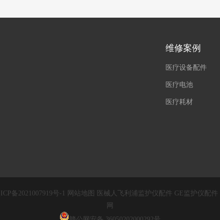
维修案例
医疗设备配件
医疗电池
医疗耗材
ICP备2021007919号-1
网站地图
医械人
飞利浦监护仪配件
GE监护仪配件
网
赣公网安备 36050202000292号