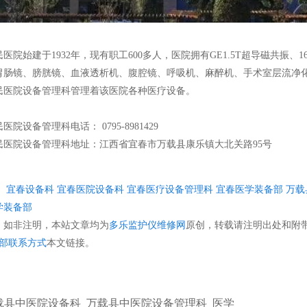
医院始建于1932年，现有职工600多人，医院拥有GE1.5T超导磁共振、
胃肠镜、膀胱镜、血液透析机、腹腔镜、呼吸机、麻醉机、手术室层流净
民医院设备管理科管理着该医院各种医疗设备。
院设备管理科电话： 0795-8981429
民医院设备管理科地址：江西省宜春市万载县康乐镇大北关路95号
：
宜春设备科
宜春医院设备科
宜春医疗设备管理科
宜春医学装备部
万载
学装备部
：
如非注明，本站文章均为
多乐监护仪维修网
原创，转载请注明出处和附
备部联系方式
本文链接。
载县中医院设备科_万载县中医院设备管理科_医学