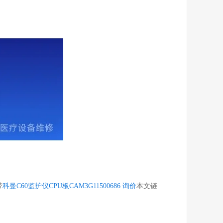
带
科曼C60监护仪CPU板CAM3G11500686 询价
本文链