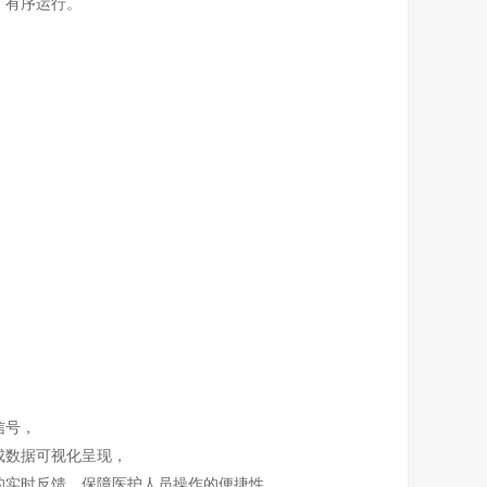
、有序运行。
信号，
成数据可视化呈现，
的实时反馈，保障医护人员操作的便捷性。