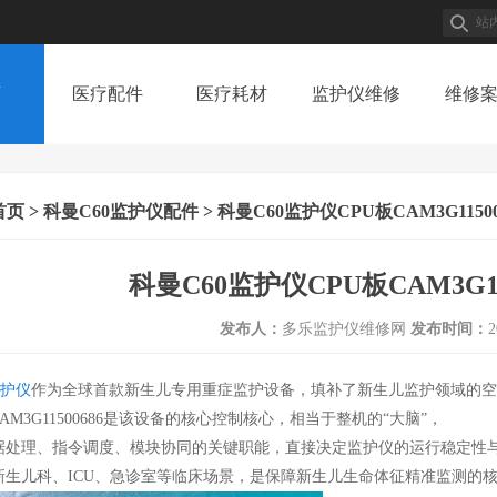
页
医疗配件
医疗耗材
监护仪维修
维修
医疗配件
医疗耗材
监护仪维修
维修
首页
>
科曼C60监护仪配件
> 科曼C60监护仪CPU板CAM3G11500
科曼C60监护仪CPU板CAM3G11
发布人：
多乐监护仪维修网
发布时间：
2
护仪
作为全球首款新生儿专用重症监护设备，填补了新生儿监护领域的空
CAM3G11500686是该设备的核心控制核心，相当于整机的“大脑”，
据处理、指令调度、模块协同的关键职能，直接决定监护仪的运行稳定性
新生儿科、ICU、急诊室等临床场景，是保障新生儿生命体征精准监测的核