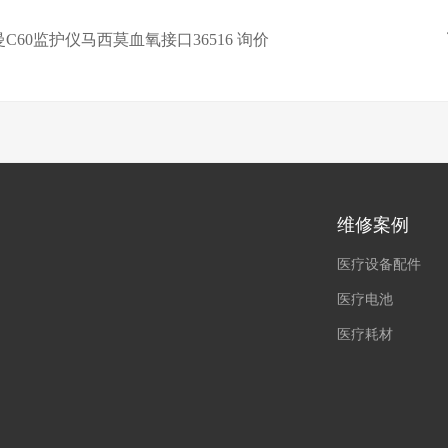
C60监护仪马西莫血氧接口36516 询价
维修案例
医疗设备配件
医疗电池
医疗耗材