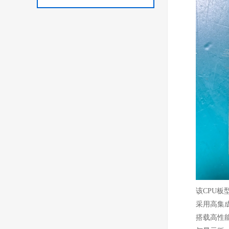
该CPU板
采用高集
搭载高性