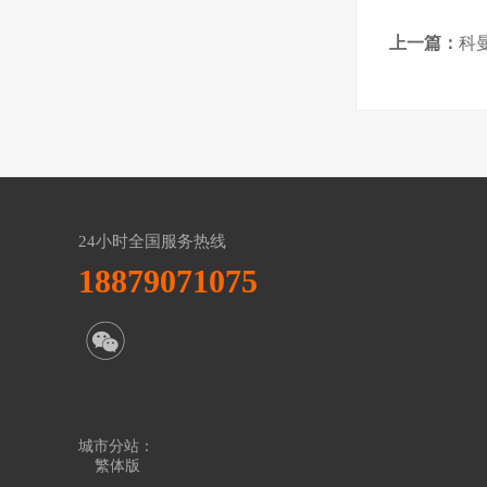
上一篇：
科曼
24小时全国服务热线
18879071075
城市分站：
繁体版