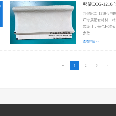
邦健ECG-121
0
邦健ECG-1210心
厂专属配套耗材，精准适
式设计，每包标准长
参数...
查看详情>>
‹‹
1
2
3
›