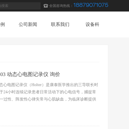
18879071075
全国咨询热线：
案例
公司新闻
联系我们
设备科
案例
公司新闻
联系我们
设备科
C9803 动态心电图记录仪 询价
03动态心电图记录仪（Holter）是康泰医学推出的三导联长时
于24小时连续记录患者日常活动下的心电信号，捕捉常
一过性、阵发性心律失常与心肌缺血，为临床诊断提供