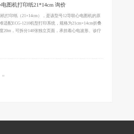
0心电图机打印纸21*14cm 询价
电图机打印纸（21×14cm），是该型号12导联心电图机的原
配ECG-1210机型打印系统，规格为21cm×14cm折叠
度20m，可拆分140张独立页面，承担着心电波形、诊疗
››