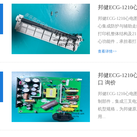
邦健ECG-12
邦健ECG-1210
心集成防护与辅助走纸
打印机整体结构及21
心功能件，承担着打..
查看详情>>
邦健ECG-121
口 询价
邦健ECG-1210心
制部件，集成三叉电源插
机型规格，为邦健原
用...
查看详情>>