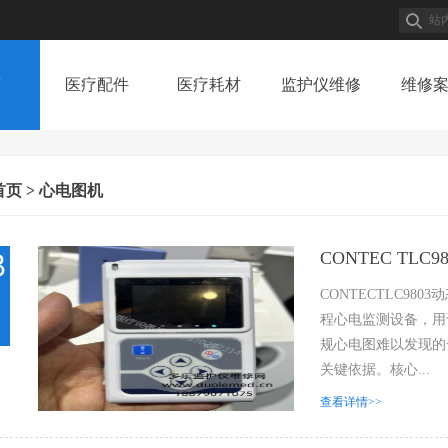
页
医疗配件
医疗耗材
监护仪维修
维修
医疗配件
医疗耗材
监护仪维修
维修
首页
> 心电图机
CONTEC TL
8
CONTECTLC98
程心电监测设备，用
规心电图难以发现的
关键依据。核心...
查看详情>>